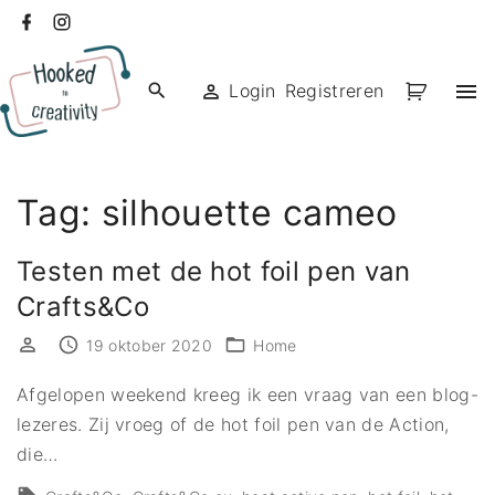
Ga
facebook
instagram
naar
de
Login
Registreren
inhoud
Tag:
silhouette cameo
Testen met de hot foil pen van
Crafts&Co
19 oktober 2020
Home
Afgelopen weekend kreeg ik een vraag van een blog-
lezeres. Zij vroeg of de hot foil pen van de Action,
die
…