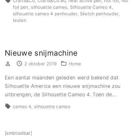
Crafts&Co
Crafts&Co.eu
heat active pen
hot foil
hot
foil pen
silhouette cameo
Silhouette Cameo 4
silhouette cameo 4 penhouder
Sketch penhouder
testen
Nieuwe snijmachine
2 oktober 2019
Home
Een aantal maanden geleden werd bekend dat
Silhouette America een nieuwe snijmachine zou
uitbrengen, de Silhouette Cameo 4. Toen de
…
cameo 4
silhouette cameo
[smbtoolbar]