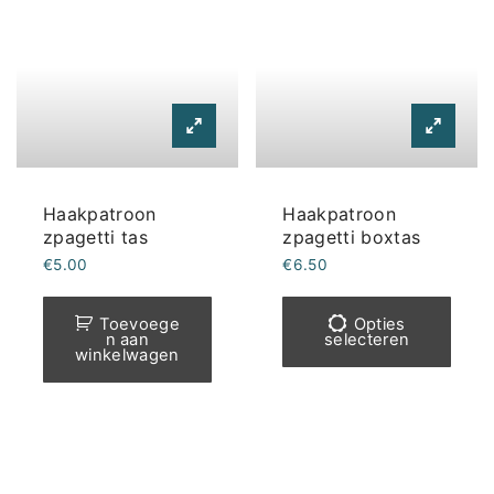
Haakpatroon
Haakpatroon
zpagetti tas
zpagetti boxtas
€
5.00
€
6.50
Dit
prod
Toevoege
Opties
n aan
selecteren
heef
winkelwagen
meer
varia
Deze
optie