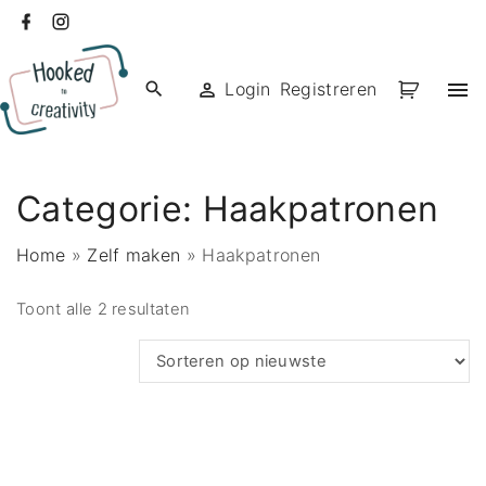
Ga
facebook
instagram
naar
de
Login
Registreren
inhoud
Categorie:
Haakpatronen
Home
»
Zelf maken
»
Haakpatronen
Gesorteerd
Toont alle 2 resultaten
op
nieuwste