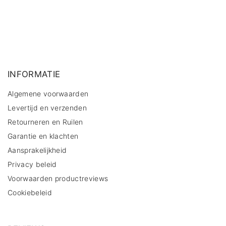
kan
geko
word
op
de
prod
INFORMATIE
Algemene voorwaarden
Levertijd en verzenden
Retourneren en Ruilen
Garantie en klachten
Aansprakelijkheid
Privacy beleid
Voorwaarden productreviews
Cookiebeleid