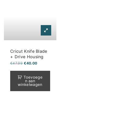
Cricut Knife Blade
+ Drive Housing
Oorspronkelijke
Huidige
€
47.99
€
40.00
prijs
prijs
was:
is:
€47.99.
€40.00.
Toevoege
n aan
winkelwagen