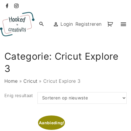
Ga
facebook
instagram
naar
de
Login
Registreren
inhoud
Categorie:
Cricut Explore
3
Home
»
Cricut
»
Cricut Explore 3
Enig resultaat
Aanbieding!