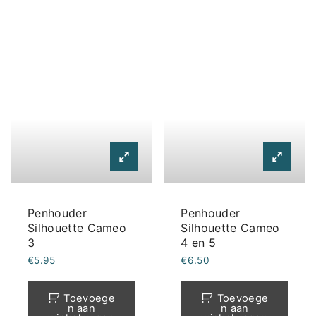
meerdere
variaties.
Deze
optie
kan
gekozen
worden
op
de
productpagina
Penhouder
Penhouder
Silhouette Cameo
Silhouette Cameo
3
4 en 5
€
5.95
€
6.50
Toevoege
Toevoege
n aan
n aan