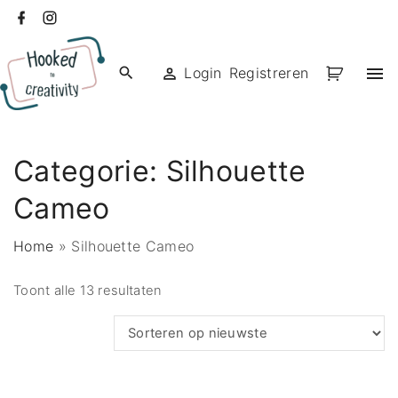
Ga
facebook
instagram
naar
de
Login
Registreren
inhoud
Categorie:
Silhouette
Cameo
Home
»
Silhouette Cameo
Gesorteerd
Toont alle 13 resultaten
op
nieuwste