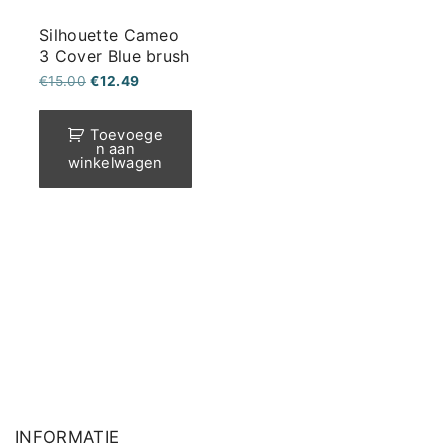
Silhouette Cameo
3 Cover Blue brush
Oorspronkelijke
Huidige
€
15.00
€
12.49
prijs
prijs
was:
is:
€15.00.
€12.49.
Toevoege
n aan
winkelwagen
INFORMATIE