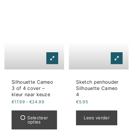
Silhouette Cameo
Sketch penhouder
3 of 4 cover –
Silhouette Cameo
kleur naar keuze
4
Prijsklasse:
€
17.99
-
€
24.99
€
5.95
€17.99
Dit
tot
€24.99
product
Selecteer
Lees verder
opties
heeft