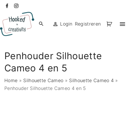
Ga
facebook
instagram
naar
de
Login
Registreren
inhoud
Penhouder Silhouette
Cameo 4 en 5
Home
»
Silhouette Cameo
»
Silhouette Cameo 4
»
Penhouder Silhouette Cameo 4 en 5