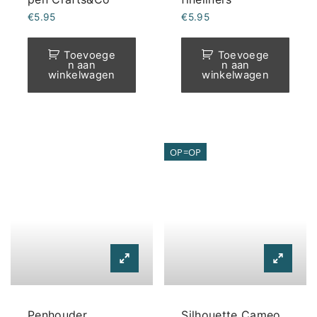
€
5.95
€
5.95
Toevoege
Toevoege
n aan
n aan
winkelwagen
winkelwagen
OP=OP
Penhouder
Silhouette Cameo