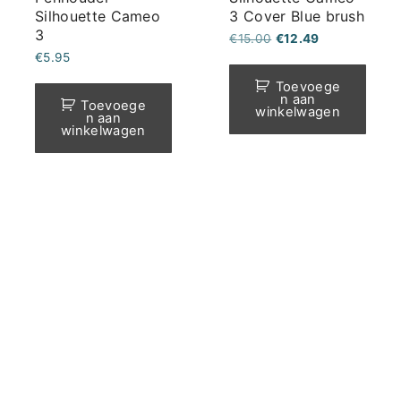
Silhouette Cameo
3 Cover Blue brush
3
Oorspronkelijke
Huidige
€
15.00
€
12.49
prijs
prijs
€
5.95
was:
is:
€15.00.
€12.49.
Toevoege
n aan
Toevoege
winkelwagen
n aan
winkelwagen