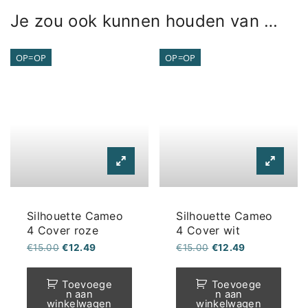
Je zou ook kunnen houden van …
OP=OP
OP=OP
Silhouette Cameo
Silhouette Cameo
4 Cover roze
4 Cover wit
Oorspronkelijke
Huidige
Oorspronkelijke
Huidige
€
15.00
€
12.49
€
15.00
€
12.49
prijs
prijs
prijs
prijs
was:
is:
was:
is:
€15.00.
€12.49.
€15.00.
€12.49.
Toevoege
Toevoege
n aan
n aan
winkelwagen
winkelwagen