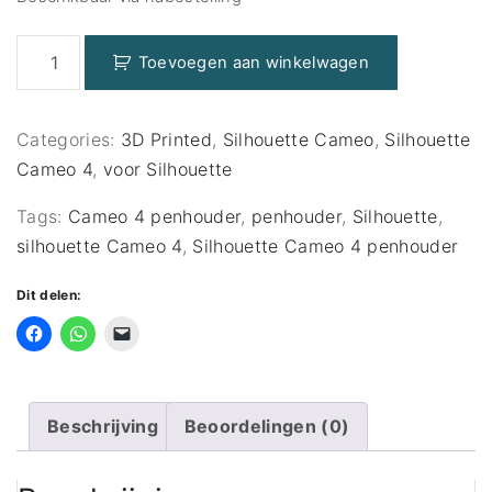
Penhouder
Toevoegen aan winkelwagen
Silhouette
Cameo
4
Categories:
3D Printed
,
Silhouette Cameo
,
Silhouette
en
Cameo 4
,
voor Silhouette
5
aantal
Tags:
Cameo 4 penhouder
,
penhouder
,
Silhouette
,
silhouette Cameo 4
,
Silhouette Cameo 4 penhouder
Dit delen:
Beschrijving
Beoordelingen (0)