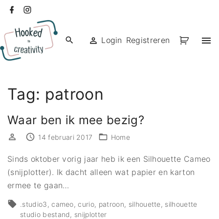
Ga
facebook
instagram
naar
de
Login
Registreren
inhoud
Tag:
patroon
Waar ben ik mee bezig?
14 februari 2017
Home
Sinds oktober vorig jaar heb ik een Silhouette Cameo
(snijplotter). Ik dacht alleen wat papier en karton
ermee te gaan
…
.studio3
cameo
curio
patroon
silhouette
silhouette
studio bestand
snijplotter