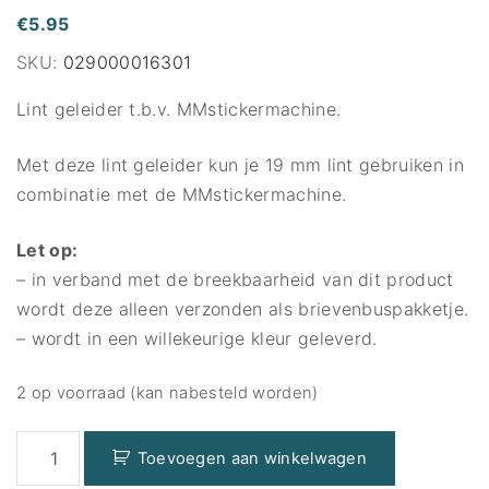
€
5.95
SKU:
029000016301
Lint geleider t.b.v. MMstickermachine.
Met deze lint geleider kun je 19 mm lint gebruiken in
combinatie met de MMstickermachine.
Let op:
– in verband met de breekbaarheid van dit product
wordt deze alleen verzonden als brievenbuspakketje.
– wordt in een willekeurige kleur geleverd.
2 op voorraad (kan nabesteld worden)
MMstickermachine
Toevoegen aan winkelwagen
lint