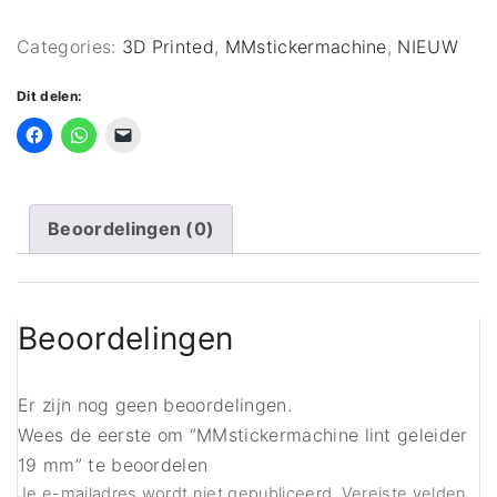
geleider
19
Categories:
3D Printed
,
MMstickermachine
,
NIEUW
mm
aantal
Dit delen:
Beoordelingen (0)
Beoordelingen
Er zijn nog geen beoordelingen.
Wees de eerste om “MMstickermachine lint geleider
19 mm” te beoordelen
Je e-mailadres wordt niet gepubliceerd.
Vereiste velden