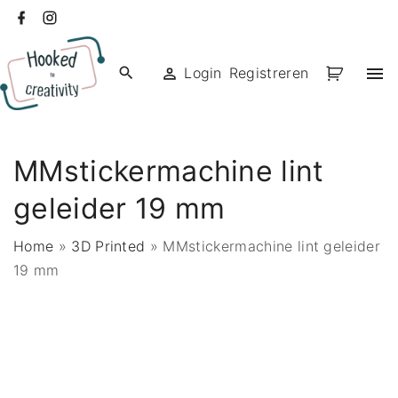
Ga
facebook
instagram
naar
de
Login
Registreren
inhoud
MMstickermachine lint
geleider 19 mm
Home
»
3D Printed
»
MMstickermachine lint geleider
19 mm