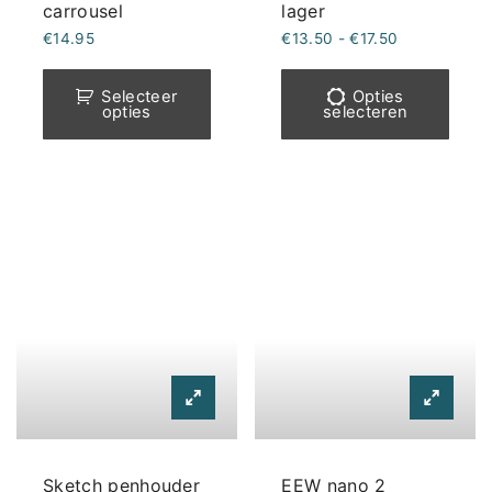
carrousel
lager
Prijsklasse:
€
14.95
€
13.50
-
€
17.50
€13.50
Dit
tot
€17.50
prod
Selecteer
Opties
opties
selecteren
heef
meer
varia
Deze
optie
kan
geko
word
op
de
prod
Sketch penhouder
EEW nano 2