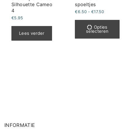
Silhouette Cameo
spoeltjes
4
Prijsklasse:
€
6.50
-
€
17.50
€6.50
€
5.95
Dit
tot
€17.50
prod
Opties
selecteren
Lees verder
heef
meer
varia
Deze
optie
kan
geko
word
op
de
prod
INFORMATIE