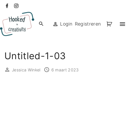
Ga
facebook
instagram
naar
de
Login
Registreren
inhoud
Untitled-1-03
Jessica Winkel
6 maart 2023