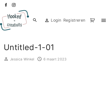
Ga
facebook
instagram
naar
de
Login
Registreren
inhoud
Untitled-1-01
Jessica Winkel
6 maart 2023