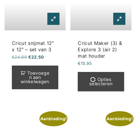
Cricut snijmat 12″
Cricut Maker (3) &
x 12″ – set van 3
Explore 3 (air 2)
mat houder
Oorspronkelijke
Huidige
€
24.99
€
22.50
prijs
prijs
€
15.95
was:
is:
€24.99.
€22.50.
Dit
Toevoege
n aan
prod
Opties
winkelwagen
selecteren
heef
meer
varia
Deze
Aanbieding!
Aanbieding!
optie
kan