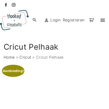
Ga
facebook
instagram
naar
de
Login
Registreren
inhoud
Cricut Pelhaak
Home
»
Cricut
»
Cricut Pelhaak
Aanbieding!