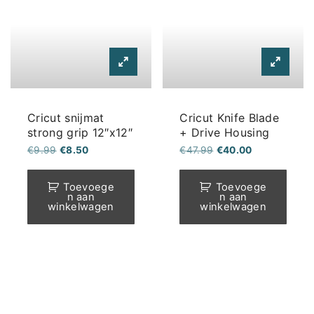
geko
word
op
de
prod
Cricut snijmat
Cricut Knife Blade
strong grip 12″x12″
+ Drive Housing
Oorspronkelijke
Huidige
Oorspronkelijke
Huidige
€
9.99
€
8.50
€
47.99
€
40.00
prijs
prijs
prijs
prijs
was:
is:
was:
is:
€9.99.
€8.50.
€47.99.
€40.00.
Toevoege
Toevoege
n aan
n aan
winkelwagen
winkelwagen