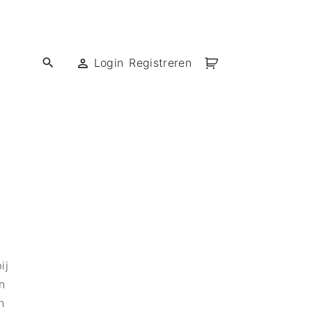
Login
Registreren
ief met DTF!
ief met flex!
ief met vinyl!
ij
an
n