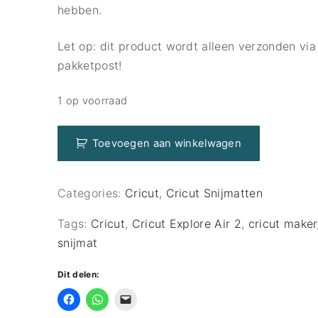
hebben.
Cricut Snijmatten
Haakpatronen
Cricut infusible ink
Naaipatronen
Let op: dit product wordt alleen verzonden via
pakketpost!
1 op voorraad
Cricut
Toevoegen aan winkelwagen
snijmat
strong
grip
Categories:
Cricut
,
Cricut Snijmatten
12"x12"
aantal
Tags:
Cricut
,
Cricut Explore Air 2
,
cricut maker
snijmat
Dit delen: