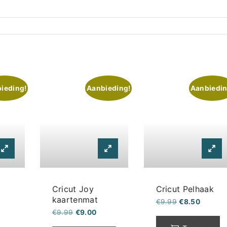
ieding!
Aanbieding!
Aanbiedin
Cricut Joy
Cricut Pelhaak
kaartenmat
Oorspronkelij
Huidige
€
9.99
€
8.50
prijs
prijs
Oorspronkelijke
Huidige
€
9.99
€
9.00
was:
is:
prijs
prijs
€9.99.
€8.50.
nkelijke
Huidige
was:
is: