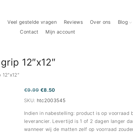
t
Veel gestelde vragen
Reviews
Over ons
Blog
Contact
Mijn account
Creat
Creat
Creat
 grip 12″x12″
m)
DTF Transfers
Textiel bedrukken
p 12″x12″
Cricut Maker 3
Cricut Explore 3
Silhouette Cameo 4
Oorspronkelijke
Huidige
€
9.99
€
8.50
Cricut Joy
Silhouette Cameo 3
prijs
prijs
SKU:
htc2003545
was:
is:
Cricut Easypress
voor Cricut
Indien in nabestelling: product is op voorraad b
€9.99.
€8.50.
Cricut Mug Press
voor Silhouette
leverancier. Levertijd is 1 of 2 dagen langer d
Cricut Hat Press
MMstickermachine
Leren handgreepjes
wanneer wij de matten zelf op voorraad zoude
Cricut Gereedschap
EEW spinners
Digitale Designs