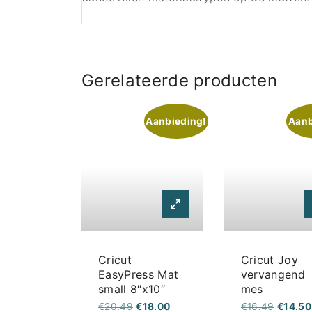
Gerelateerde producten
Aanbieding!
Aanb
Cricut
Cricut Joy
EasyPress Mat
vervangend
small 8″x10″
mes
Oorspronkelijke
Huidige
Oorspro
€
20.49
€
18.00
€
16.49
€
14.50