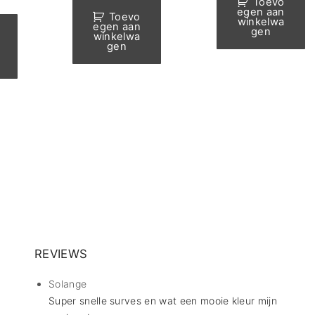
Toevo
prijs
€9.99.
€9.00.
egen aan
is:
Toevo
.
€14.50.
winkelwa
egen aan
gen
winkelwa
gen
REVIEWS
Solange
Super snelle surves en wat een mooie kleur mijn