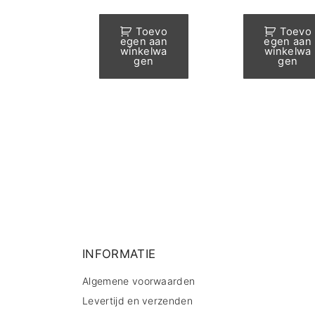
prijs
prijs
prijs
was:
is:
was:
€20.49.
€18.00.
€16.49
Toevo
Toevo
egen aan
egen aan
winkelwa
winkelwa
gen
gen
INFORMATIE
Algemene voorwaarden
Levertijd en verzenden