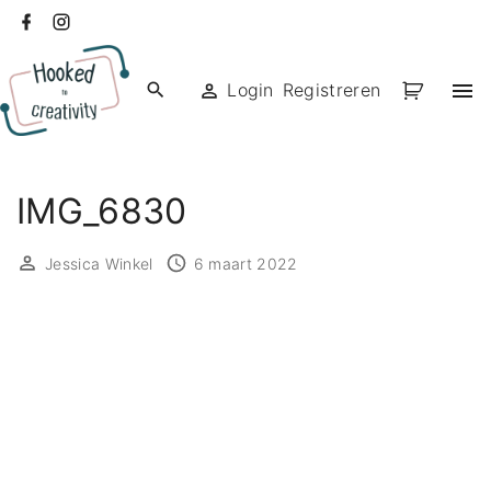
Ga
facebook
instagram
naar
de
Login
Registreren
inhoud
IMG_6830
Jessica Winkel
6 maart 2022