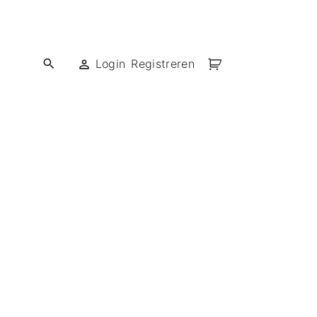
Login
Registreren
ief met DTF!
ief met flex!
ief met vinyl!