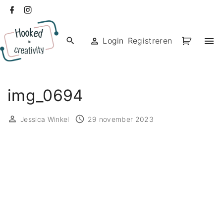
Ga
facebook
instagram
naar
de
Login
Registreren
inhoud
img_0694
Jessica Winkel
29 november 2023