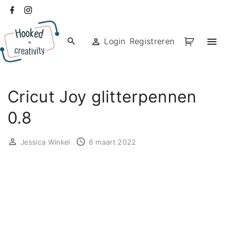
Ga
facebook
instagram
naar
de
Login
Registreren
inhoud
Cricut Joy glitterpennen
0.8
Jessica Winkel
6 maart 2022