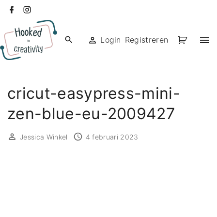
Ga
facebook
instagram
naar
de
Login
Registreren
inhoud
cricut-easypress-mini-
zen-blue-eu-2009427
Jessica Winkel
4 februari 2023