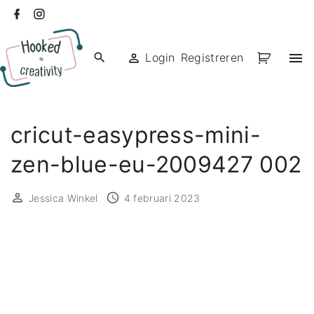
Ga
facebook
instagram
naar
de
Login
Registreren
inhoud
cricut-easypress-mini-
zen-blue-eu-2009427 002
Jessica Winkel
4 februari 2023