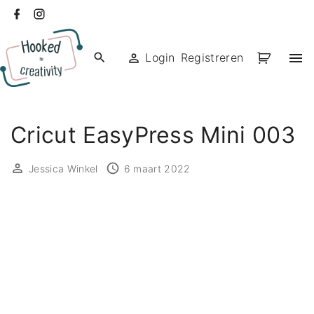
Ga
facebook
instagram
naar
de
Login
Registreren
inhoud
Cricut EasyPress Mini 003
Jessica Winkel
6 maart 2022