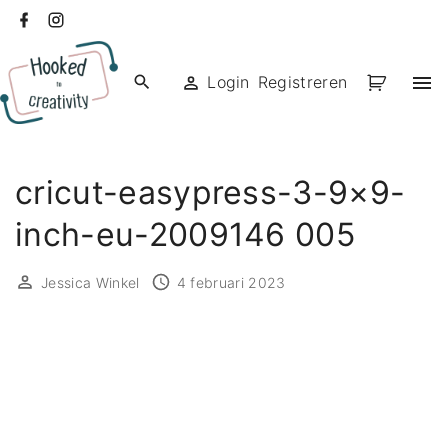
Ga
facebook
instagram
naar
de
Login
Registreren
inhoud
cricut-easypress-3-9×9-
inch-eu-2009146 005
Jessica Winkel
4 februari 2023