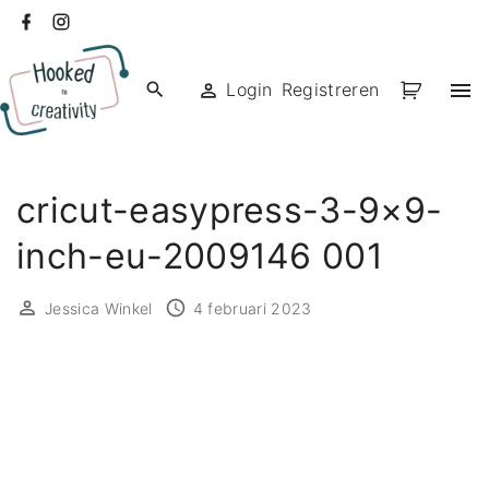
Ga
facebook
instagram
naar
de
Login
Registreren
inhoud
cricut-easypress-3-9×9-
inch-eu-2009146 001
Jessica Winkel
4 februari 2023