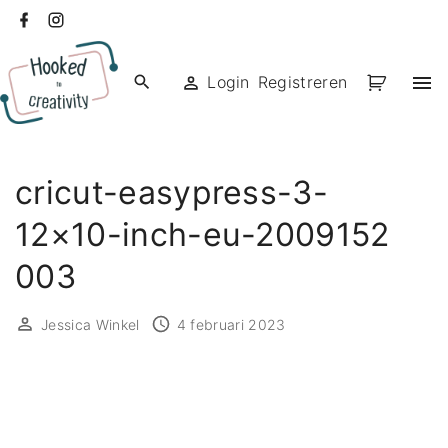
Ga
facebook
instagram
naar
de
Login
Registreren
inhoud
cricut-easypress-3-
12×10-inch-eu-2009152
003
Jessica Winkel
4 februari 2023