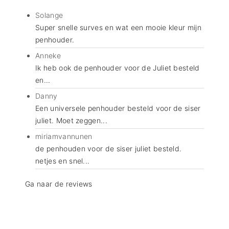
Cricut Snijmatten
Haakpatronen
Solange
Cricut infusible ink
Naaipatronen
Super snelle surves en wat een mooie kleur mijn
penhouder.
Anneke
Ik heb ook de penhouder voor de Juliet besteld
en...
Danny
Een universele penhouder besteld voor de siser
juliet. Moet zeggen...
miriamvannunen
de penhouden voor de siser juliet besteld.
netjes en snel...
Ga naar de reviews