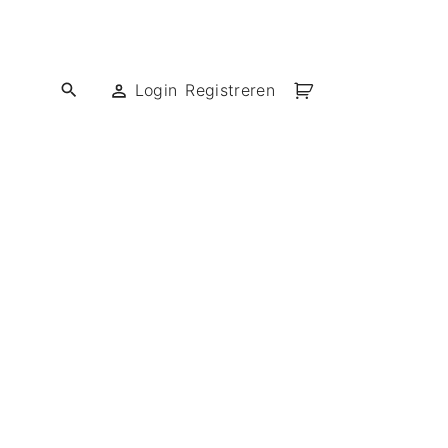
Login
Registreren
ief met DTF!
ief met flex!
ief met vinyl!