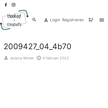
Ga
facebook
instagram
naar
de
Login
Registreren
inhoud
2009427_04_4b70
Jessica Winkel
4 februari 2023