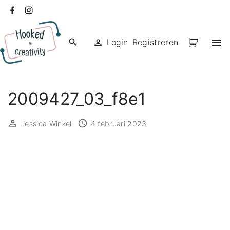
Ga
facebook
instagram
naar
de
Login
Registreren
inhoud
2009427_03_f8e1
Jessica Winkel
4 februari 2023